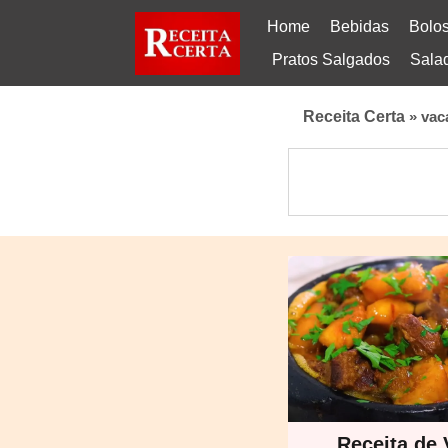
Home
Bebidas
Bolo
Pratos Salgados
Sala
Receita Certa
»
vac
Receita de 