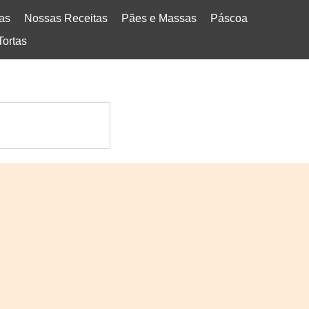
tas
Nossas Receitas
Pães e Massas
Páscoa
Tortas