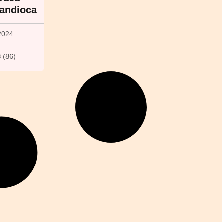
andioca
2024
8
(
86
)