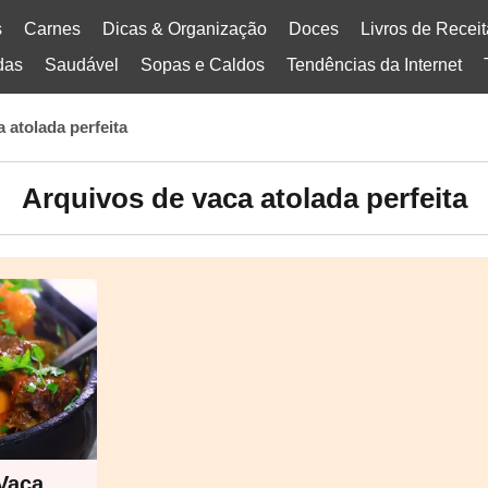
s
Carnes
Dicas & Organização
Doces
Livros de Recei
das
Saudável
Sopas e Caldos
Tendências da Internet
a atolada perfeita
Arquivos de vaca atolada perfeita
Vaca