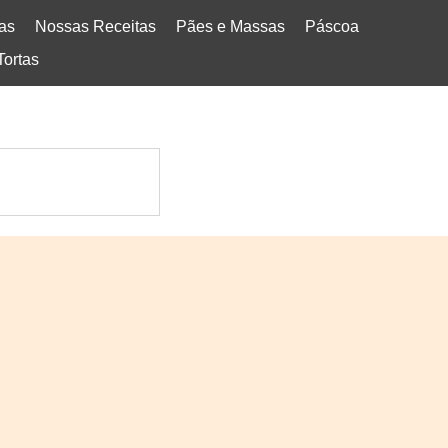
tas
Nossas Receitas
Pães e Massas
Páscoa
Tortas