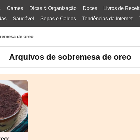
s
Carnes
Dicas & Organização
Doces
Livros de Recei
das
Saudável
Sopas e Caldos
Tendências da Internet
remesa de oreo
Arquivos de sobremesa de oreo
reo: