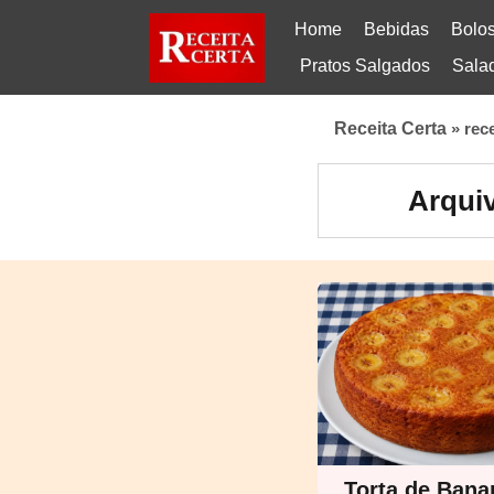
Home
Bebidas
Bolo
Pratos Salgados
Sala
Receita Certa
»
rec
Arquiv
Torta de Ban