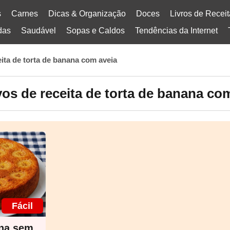
s
Carnes
Dicas & Organização
Doces
Livros de Recei
das
Saudável
Sopas e Caldos
Tendências da Internet
eita de torta de banana com aveia
os de receita de torta de banana co
Fácil
ana sem