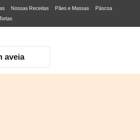
tas
Nossas Receitas
Pães e Massas
Páscoa
Tortas
m aveia