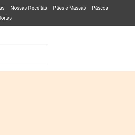
tas
Nossas Receitas
Pães e Massas
Páscoa
Tortas