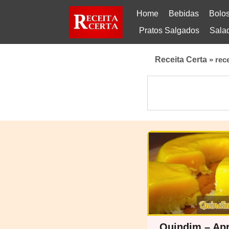
Home
Bebidas
Bolo
Pratos Salgados
Sala
Receita Certa
»
rec
Quindim – Ap