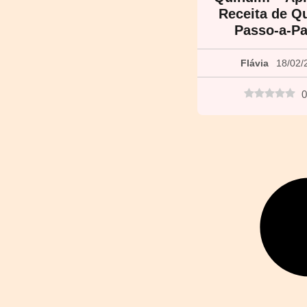
Receita de Q
Passo-a-P
Flávia
18/02/
0