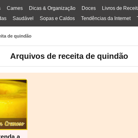
s
Carnes
Dicas & Organização
Doces
Livros de Recei
das
Saudável
Sopas e Caldos
Tendências da Internet
eita de quindão
Arquivos de receita de quindão
renda a