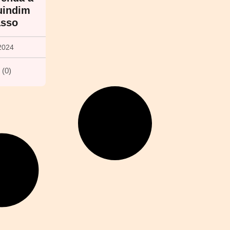
uindim
asso
2024
(
0
)