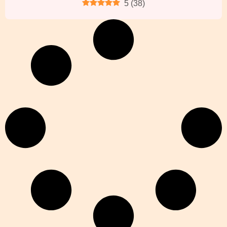
5
(
38
)