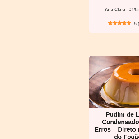
Ana Clara
04/0
5
Pudim de L
Condensad
Erros – Direto
do Fogã