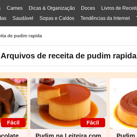
s
Carnes
Dicas & Organização
Doces
Livros de Recei
das
Saudável
Sopas e Caldos
Tendências da Internet
eita de pudim rapida
Arquivos de receita de pudim rapida
Fácil
Fácil
colate
Pudim na Leiteira com
Pudim 