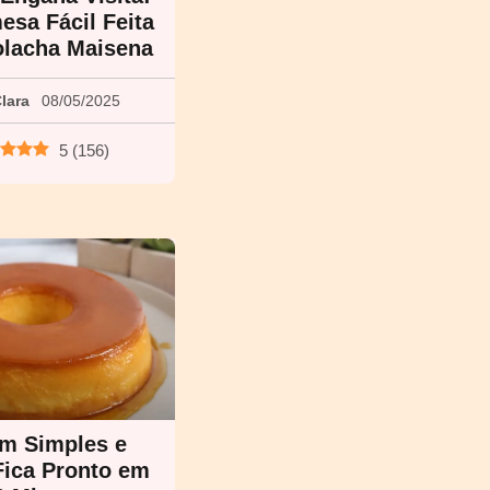
sa Fácil Feita
lacha Maisena
lara
08/05/2025
5
(
156
)
m Simples e
 Fica Pronto em