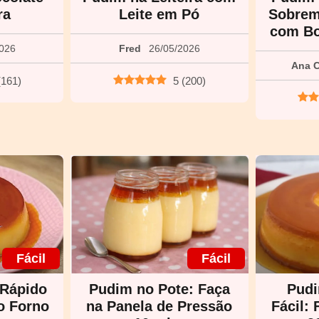
ra
Leite em Pó
Sobreme
com Bo
2026
Fred
26/05/2026
Ana C
(
161
)
5
(
200
)
Fácil
Fácil
 Rápido
Pudim no Pote: Faça
Pudi
o Forno
na Panela de Pressão
Fácil: