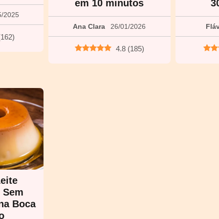
em 10 minutos
3
5/2025
Ana Clara
26/01/2026
Flá
(
162
)
4.8
(
185
)
eite
o Sem
 na Boca
o