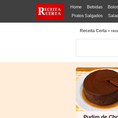
Home
Bebidas
Bolo
Pratos Salgados
Sala
Receita Certa
»
rec
Pudim de Cho