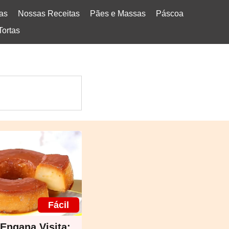
tas
Nossas Receitas
Pães e Massas
Páscoa
Tortas
Fácil
Engana Visita: