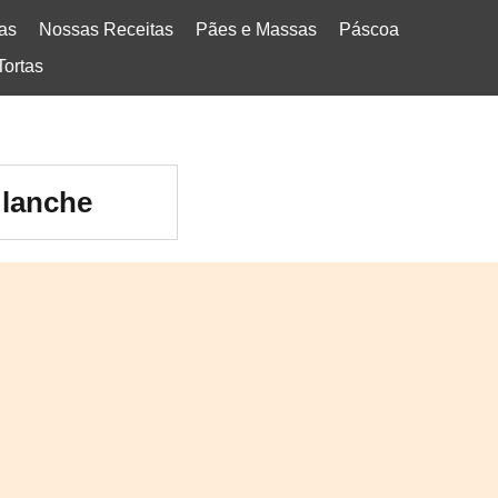
tas
Nossas Receitas
Pães e Massas
Páscoa
Tortas
 lanche