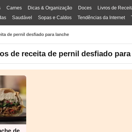
s
Carnes
Dicas & Organização
Doces
Livros de Recei
das
Saudável
Sopas e Caldos
Tendências da Internet
eita de pernil desfiado para lanche
os de receita de pernil desfiado para
nche de