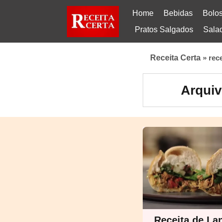
Home
Bebidas
Bolo
Pratos Salgados
Sala
Receita Certa
»
rec
Arquiv
Receita de La