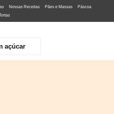
tas
Nossas Receitas
Pães e Massas
Páscoa
Tortas
m açúcar