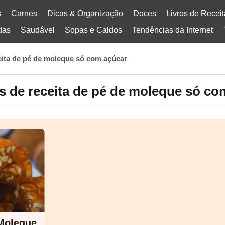
s
Carnes
Dicas & Organização
Doces
Livros de Recei
das
Saudável
Sopas e Caldos
Tendências da Internet
eita de pé de moleque só com açúcar
s de receita de pé de moleque só co
 Moleque