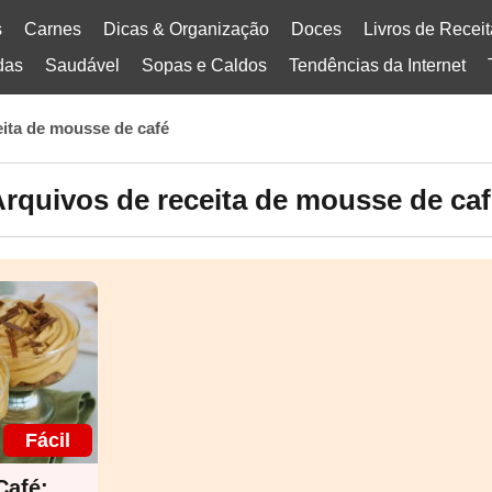
s
Carnes
Dicas & Organização
Doces
Livros de Recei
das
Saudável
Sopas e Caldos
Tendências da Internet
eita de mousse de café
rquivos de receita de mousse de ca
Fácil
Café: