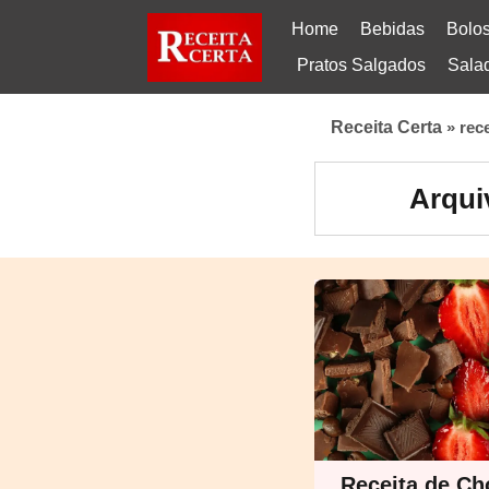
Home
Bebidas
Bolo
Pratos Salgados
Sala
Receita Certa
»
rec
Arqui
Receita de Ch