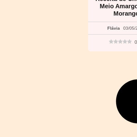
Meio Amarg
Morang
Flávia
03/05/
0