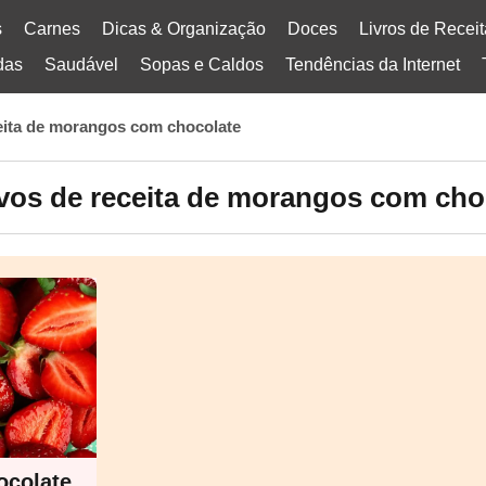
s
Carnes
Dicas & Organização
Doces
Livros de Recei
das
Saudável
Sopas e Caldos
Tendências da Internet
eita de morangos com chocolate
vos de receita de morangos com cho
ocolate