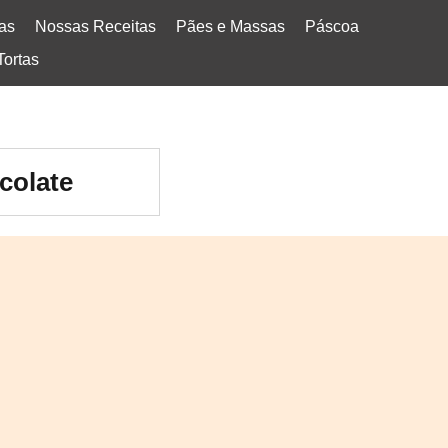
tas
Nossas Receitas
Pães e Massas
Páscoa
Tortas
colate