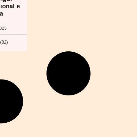
ional e
a
2025
(
82
)