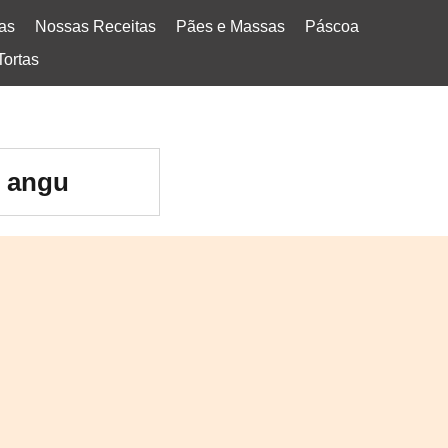
tas
Nossas Receitas
Pães e Massas
Páscoa
Tortas
e angu