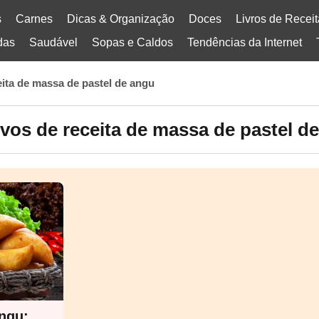
s
Carnes
Dicas & Organização
Doces
Livros de Recei
das
Saudável
Sopas e Caldos
Tendências da Internet
eita de massa de pastel de angu
vos de receita de massa de pastel d
ngu: