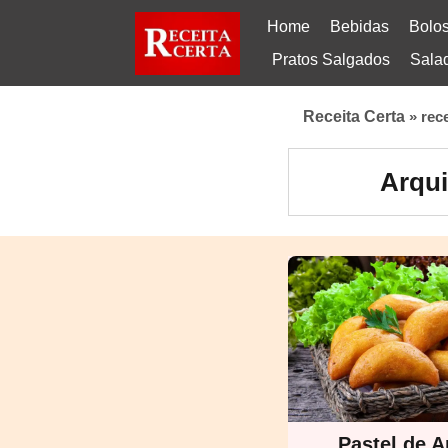
Home
Bebidas
Bolo
Pratos Salgados
Sala
Receita Certa
»
rec
Arqui
Pastel de A