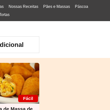
tas
Nossas Receitas
Pães e Massas
Páscoa
Tortas
dicional
Fácil
a de Massa de