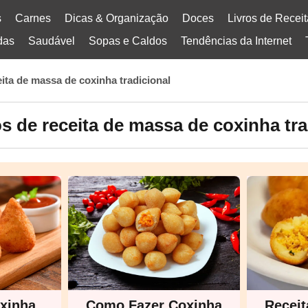
s
Carnes
Dicas & Organização
Doces
Livros de Recei
das
Saudável
Sopas e Caldos
Tendências da Internet
eita de massa de coxinha tradicional
s de receita de massa de coxinha tra
xinha
Como Fazer Coxinha
Receit