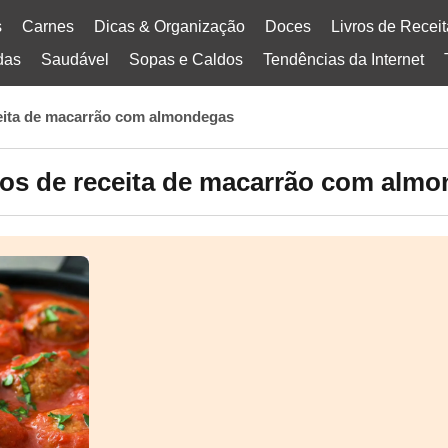
s
Carnes
Dicas & Organização
Doces
Livros de Recei
das
Saudável
Sopas e Caldos
Tendências da Internet
eita de macarrão com almondegas
os de receita de macarrão com alm