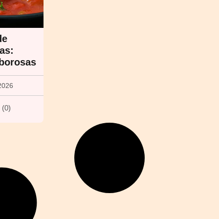
de
as:
aborosas
2026
(
0
)