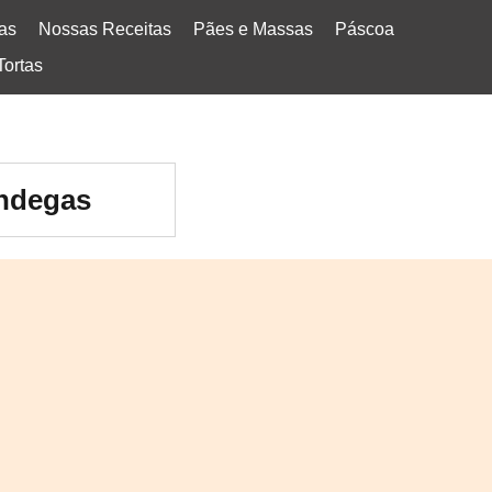
tas
Nossas Receitas
Pães e Massas
Páscoa
Tortas
ondegas