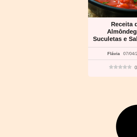
Receita 
Almôndeg
Suculetas e S
Flávia
07/04/
0