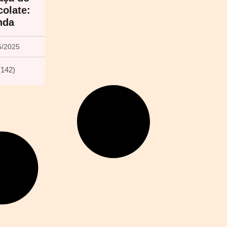
olate:
nda
5/2025
(
142
)