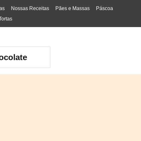
tas
Nossas Receitas
Pães e Massas
Páscoa
Tortas
ocolate