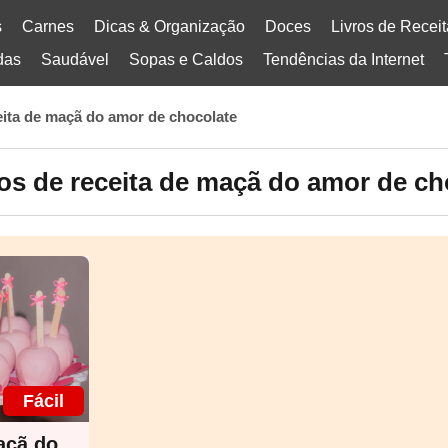
s
Carnes
Dicas & Organização
Doces
Livros de Recei
das
Saudável
Sopas e Caldos
Tendências da Internet
eita de maçã do amor de chocolate
os de receita de maçã do amor de ch
Fácil
açã do