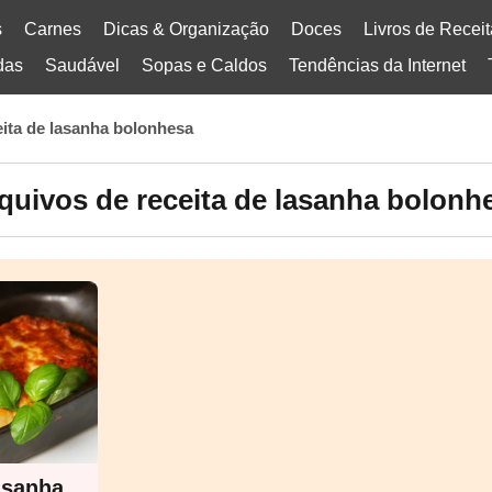
s
Carnes
Dicas & Organização
Doces
Livros de Recei
das
Saudável
Sopas e Caldos
Tendências da Internet
eita de lasanha bolonhesa
quivos de receita de lasanha bolonh
asanha