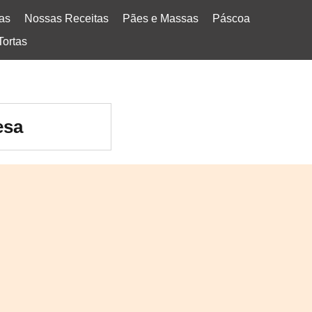
tas
Nossas Receitas
Pães e Massas
Páscoa
Tortas
esa