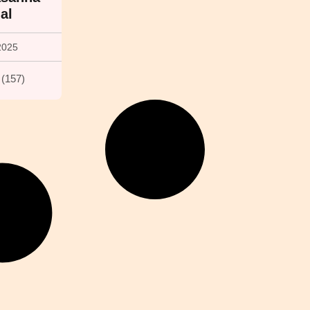
al
2025
(
157
)