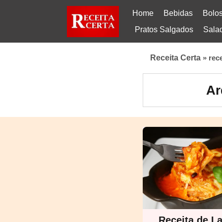
Home
Bebidas
Bolo
Pratos Salgados
Sala
Receita Certa
»
rec
Ar
Receita de L