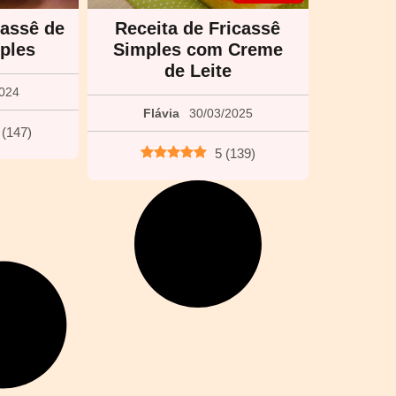
cassê de
Receita de Fricassê
ples
Simples com Creme
de Leite
2024
Flávia
30/03/2025
(
147
)
5
(
139
)