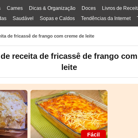
s
Carnes
Dicas & Organização
Doces
Livros de Recei
das
Saudável
Sopas e Caldos
Tendências da Internet
eita de fricassê de frango com creme de leite
de receita de fricassê de frango co
leite
Fácil