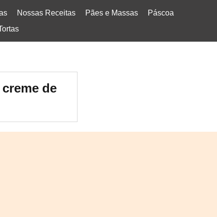
tas
Nossas Receitas
Pães e Massas
Páscoa
Tortas
m creme de