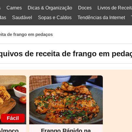
s
Carnes
Dicas & Organização
Doces
Livros de Recei
das
Saudável
Sopas e Caldos
Tendências da Internet
eita de frango em pedaços
quivos de receita de frango em peda
Fácil
 Almoço
Frango Rápido na