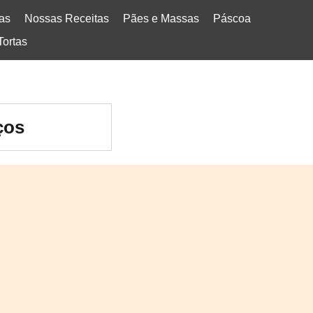
tas
Nossas Receitas
Pães e Massas
Páscoa
Tortas
ços