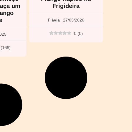
Faça um
Frigideira
rango
e
Flávia
27/05/2026
0
(
0
)
2025
(
166
)