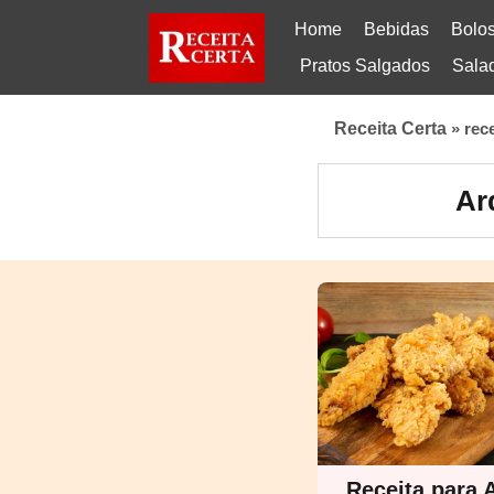
Home
Bebidas
Bolo
Pratos Salgados
Sala
Receita Certa
»
rec
Ar
Receita para