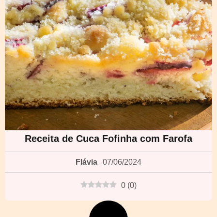
Receita de Cuca Fofinha com Farofa
Flávia
07/06/2024
0
(
0
)