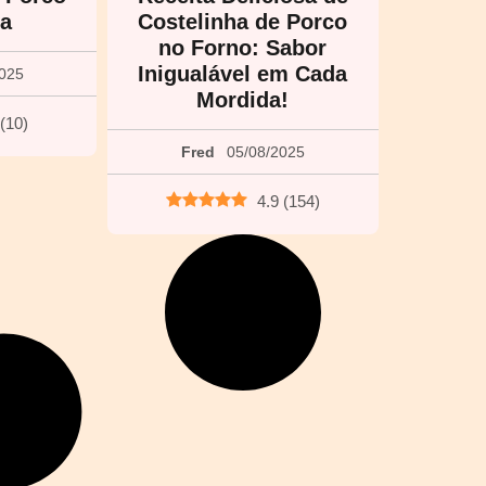
a
Costelinha de Porco
no Forno: Sabor
Inigualável em Cada
2025
Mordida!
(
10
)
Fred
05/08/2025
4.9
(
154
)