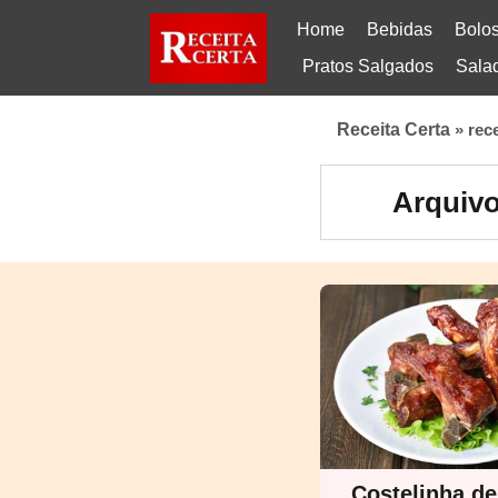
Home
Bebidas
Bolo
Pratos Salgados
Sala
Receita Certa
»
rec
Arquivo
Costelinha d