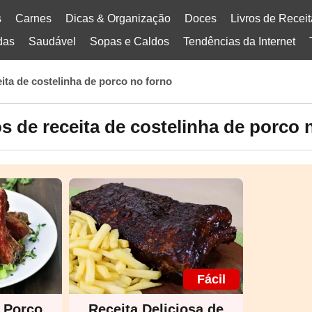
s
Carnes
Dicas & Organização
Doces
Livros de Recei
das
Saudável
Sopas e Caldos
Tendências da Internet
eita de costelinha de porco no forno
s de receita de costelinha de porco 
Fácil
e Porco
Receita Deliciosa de