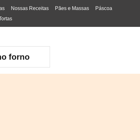
tas
Nossas Receitas
Pães e Massas
Páscoa
Tortas
no forno