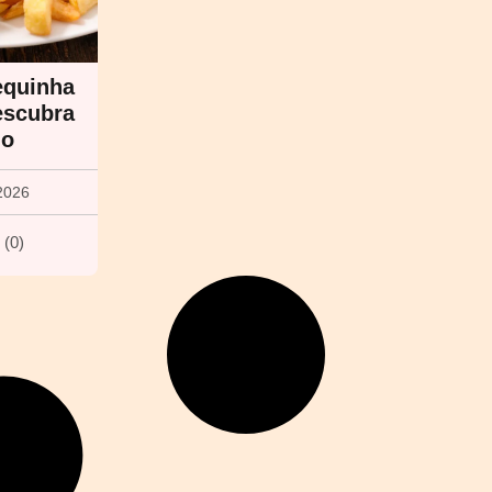
equinha
escubra
do
2026
(
0
)