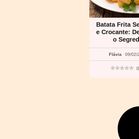
Batata Frita S
e Crocante: D
o Segre
Flávia
09/02/
0