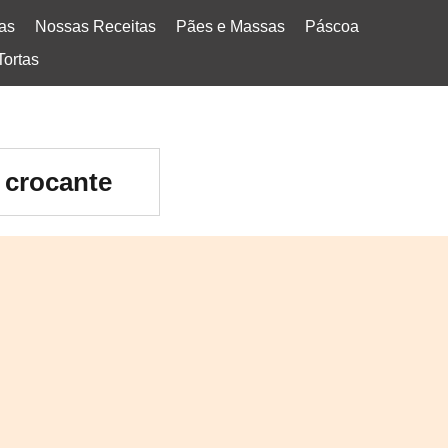
tas
Nossas Receitas
Pães e Massas
Páscoa
Tortas
a crocante