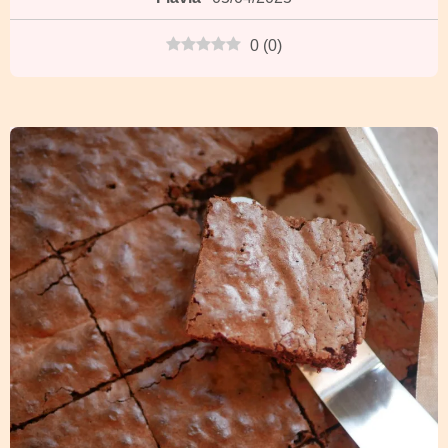
0
(
0
)