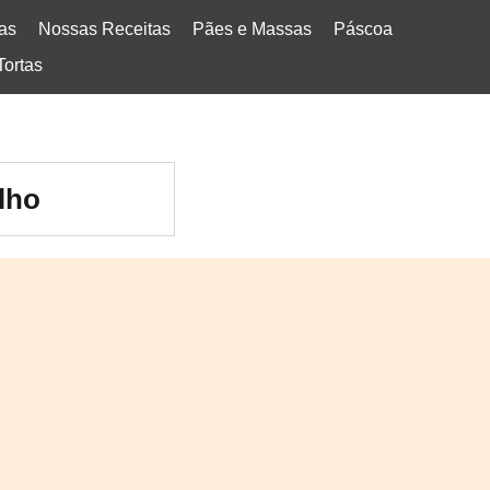
tas
Nossas Receitas
Pães e Massas
Páscoa
Tortas
lho