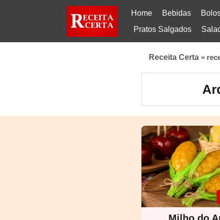
Home
Bebidas
Bolo
Pratos Salgados
Sala
Receita Certa
»
rec
Ar
Milho do 