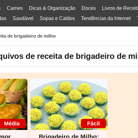
s
Carnes
Dicas & Organização
Doces
Livros de Recei
das
Saudável
Sopas e Caldos
Tendências da Internet
eita de brigadeiro de milho
quivos de receita de brigadeiro de mi
Média
Fácil
Amor
Brigadeiro de Milho: