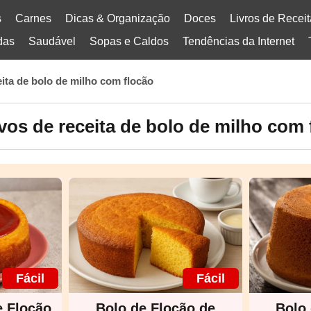
s
Carnes
Dicas & Organização
Doces
Livros de Recei
das
Saudável
Sopas e Caldos
Tendências da Internet
eita de bolo de milho com flocão
vos de receita de bolo de milho com 
Fácil
Fácil
e Flocão
Bolo de Flocão de
Bolo 