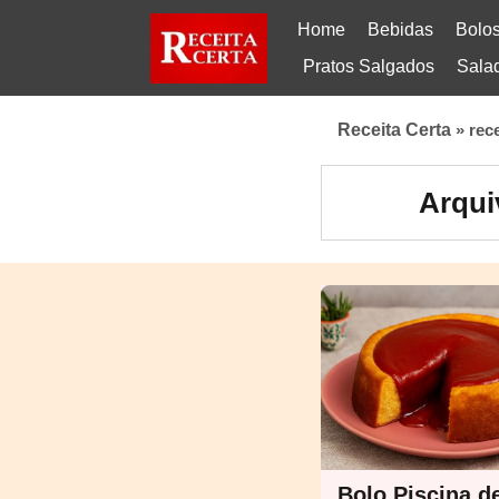
Home
Bebidas
Bolo
Pratos Salgados
Sala
Receita Certa
»
rec
Arqui
Bolo Piscina d