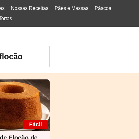
tas
Nossas Receitas
Pães e Massas
Páscoa
Tortas
flocão
Fácil
de Flocão de