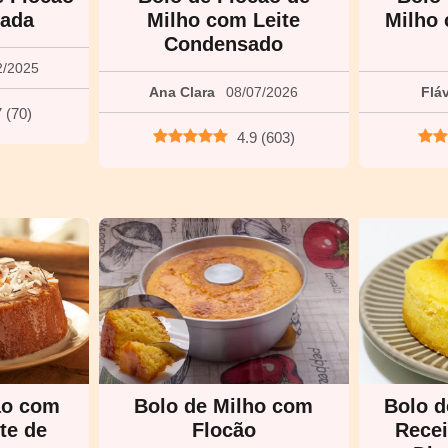
ada
Milho com Leite
Milho
Condensado
2/2025
Ana Clara
08/07/2026
Flá
7
(
70
)
4.9
(
603
)
ão com
Bolo de Milho com
Bolo d
te de
Flocão
Recei