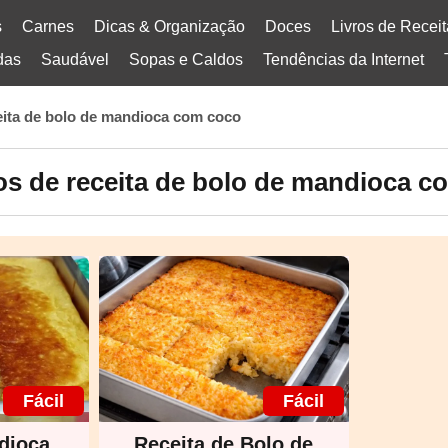
s
Carnes
Dicas & Organização
Doces
Livros de Recei
das
Saudável
Sopas e Caldos
Tendências da Internet
eita de bolo de mandioca com coco
os de receita de bolo de mandioca c
Fácil
Fácil
dioca
Receita de Bolo de