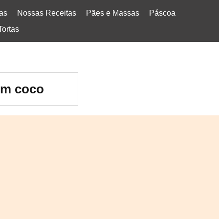
tas
Nossas Receitas
Pães e Massas
Páscoa
Tortas
om coco