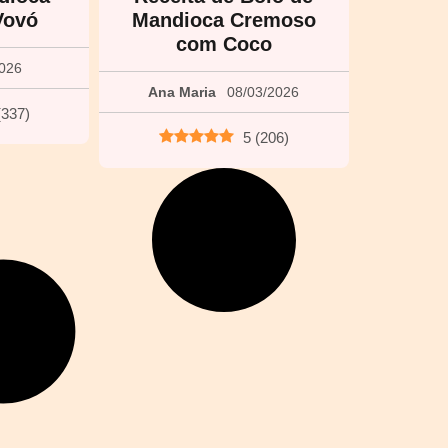
Vovó
Mandioca Cremoso
com Coco
2026
Ana Maria
08/03/2026
(
337
)
5
(
206
)