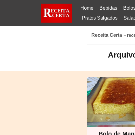
Home
Bebidas
Bolo
Pratos Salgados
Sala
Receita Certa
»
rec
Arquiv
Bolo de Man