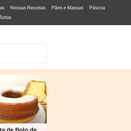
tas
Nossas Receitas
Pães e Massas
Páscoa
Tortas
ta de Bolo de