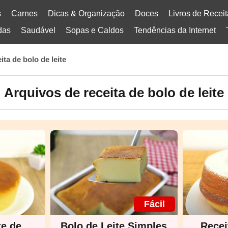
s
Carnes
Dicas & Organização
Doces
Livros de Recei
das
Saudável
Sopas e Caldos
Tendências da Internet
ita de bolo de leite
Arquivos de receita de bolo de leite
Fácil
te de
Bolo de Leite Simples
Recei