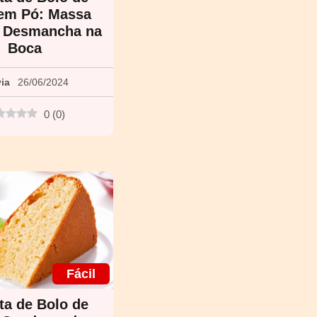
 em Pó: Massa
a Desmancha na
Boca
via
26/06/2024
0
(
0
)
Fácil
ta de Bolo de