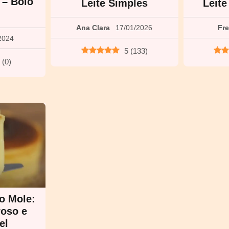
 – Bolo
Leite Simples
Leit
Ana Clara
17/01/2026
Fr
2024
5
(
133
)
(
0
)
o Mole:
roso e
el