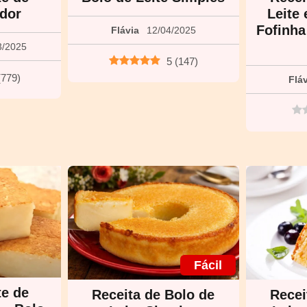
ador
Leite
Fofinh
Flávia
12/04/2025
3/2025
5
(
147
)
(
779
)
Flá
Fácil
te de
Receita de Bolo de
Recei