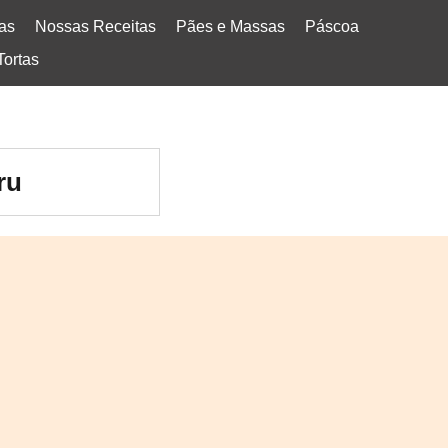
tas
Nossas Receitas
Pães e Massas
Páscoa
Tortas
ru