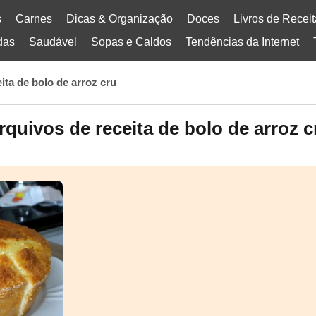
s
Carnes
Dicas & Organização
Doces
Livros de Recei
das
Saudável
Sopas e Caldos
Tendências da Internet
eita de bolo de arroz cru
rquivos de receita de bolo de arroz c