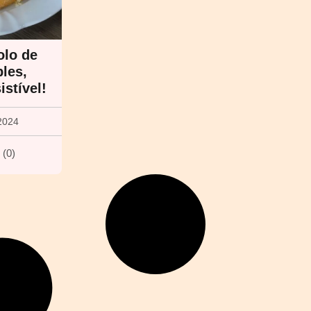
olo de
les,
istível!
2024
(
0
)