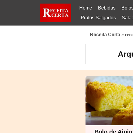
Home
Bebidas
Bolo
Pratos Salgados
Sala
Receita Certa
»
rec
Arqu
Bolo de Aipi