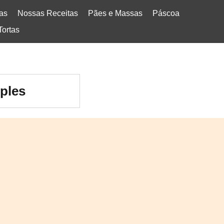
tas
Nossas Receitas
Pães e Massas
Páscoa
Tortas
mples