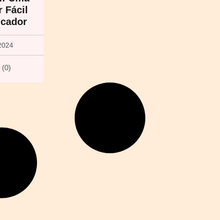
 Fácil
icador
2024
(
0
)