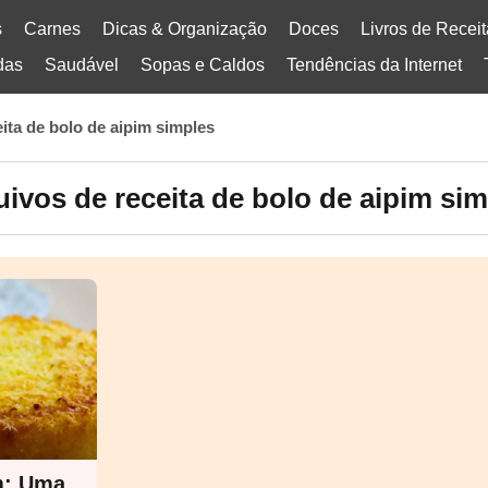
s
Carnes
Dicas & Organização
Doces
Livros de Recei
das
Saudável
Sopas e Caldos
Tendências da Internet
eita de bolo de aipim simples
ivos de receita de bolo de aipim si
m: Uma