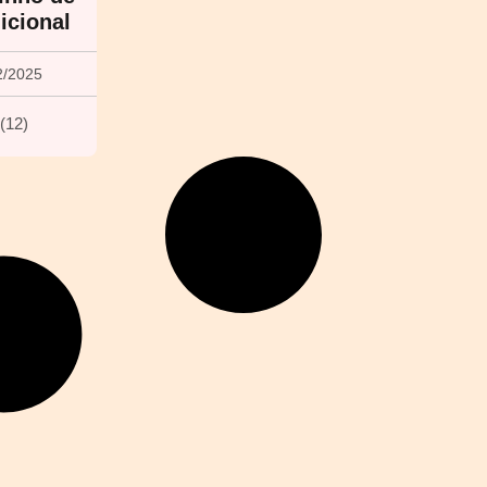
icional
2/2025
(
12
)