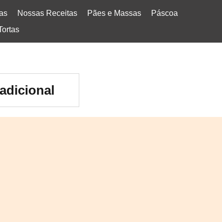
tas
Nossas Receitas
Pães e Massas
Páscoa
Tortas
adicional