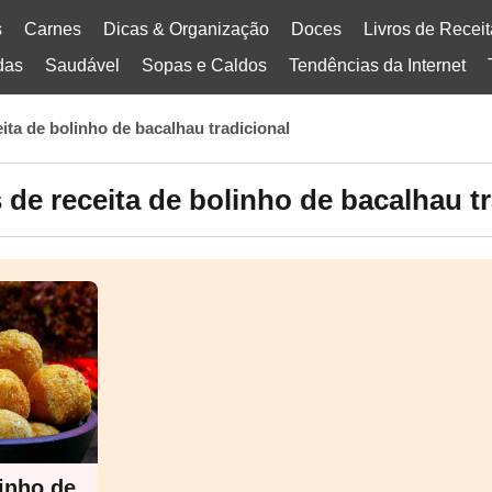
s
Carnes
Dicas & Organização
Doces
Livros de Recei
das
Saudável
Sopas e Caldos
Tendências da Internet
eita de bolinho de bacalhau tradicional
 de receita de bolinho de bacalhau tr
inho de