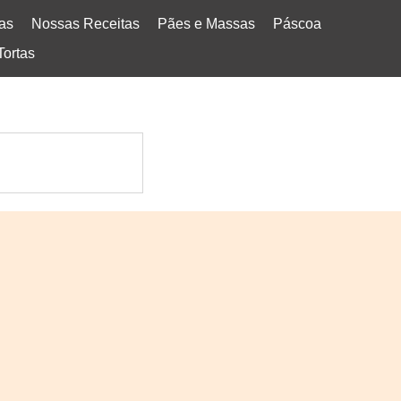
tas
Nossas Receitas
Pães e Massas
Páscoa
Tortas