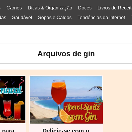
s
Carnes
Dicas & Organização
Doces
Livros de Recei
das
Saudável
Sopas e Caldos
Tendências da Internet
Arquivos de gin
 para
Delicie-se com o