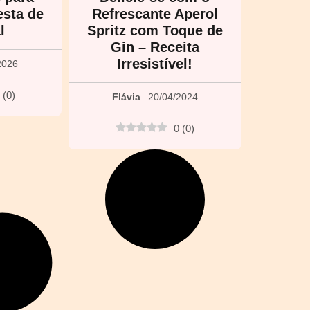
esta de
Refrescante Aperol
l
Spritz com Toque de
Gin – Receita
Irresistível!
2026
(
0
)
Flávia
20/04/2024
0
(
0
)