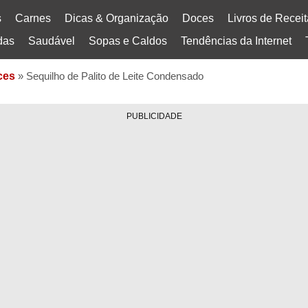
s
Carnes
Dicas & Organização
Doces
Livros de Recei
das
Saudável
Sopas e Caldos
Tendências da Internet
ces
»
Sequilho de Palito de Leite Condensado
PUBLICIDADE