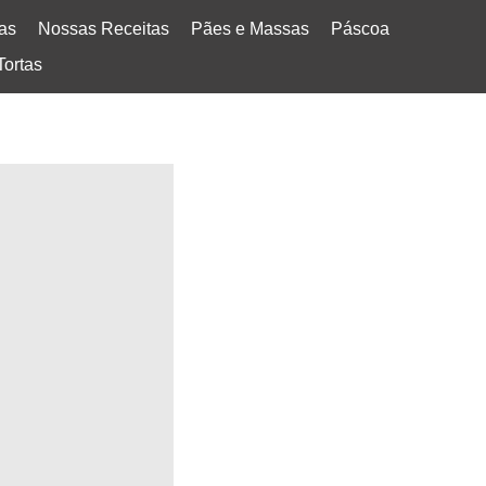
tas
Nossas Receitas
Pães e Massas
Páscoa
Tortas