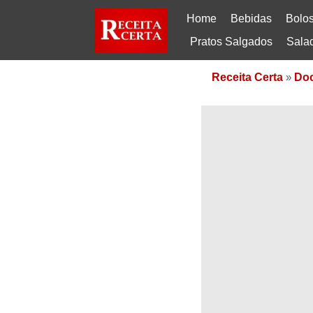
Home
Bebidas
Bolo
Pratos Salgados
Sala
Receita Certa
»
Do