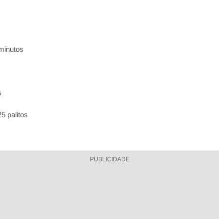
minutos
s
5 palitos
PUBLICIDADE