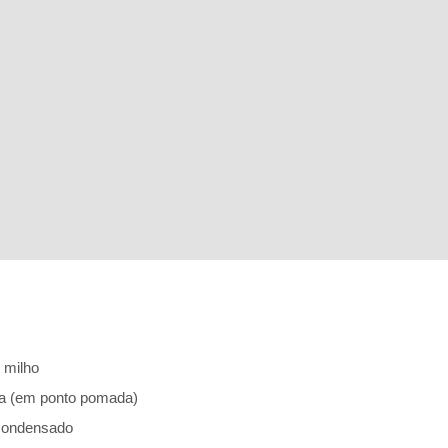
 milho
na (em ponto pomada)
 condensado