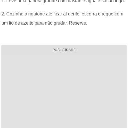
1. Leve uma panela grande com bastante água e sal ao fogo.
2. Cozinhe o rigatone até ficar al dente, escorra e regue com
um fio de azeite para não grudar. Reserve.
PUBLICIDADE