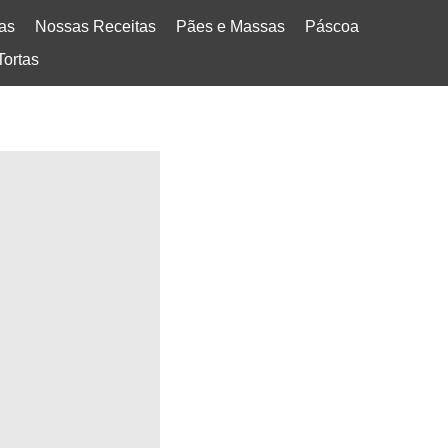
tas
Nossas Receitas
Pães e Massas
Páscoa
Tortas