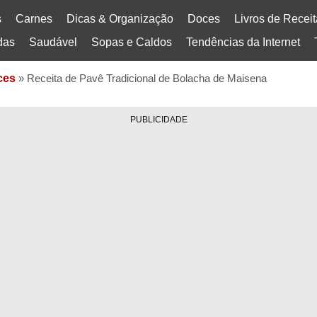
s
Carnes
Dicas & Organização
Doces
Livros de Recei
das
Saudável
Sopas e Caldos
Tendências da Internet
ces
»
Receita de Pavê Tradicional de Bolacha de Maisena
PUBLICIDADE