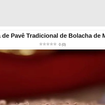
a de Pavê Tradicional de Bolacha de 
0
(
0
)