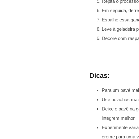
Repita o processo
Em seguida, derre
Espalhe essa gana
Leve à geladeira p
Decore com raspas
Dicas:
Para um pavê mais
Use bolachas maise
Deixe o pavê na g
integrem melhor.
Experimente varia
creme para uma v