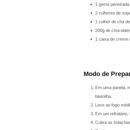
1 gema peneirada
2 colheres de sop
1 colher de chá d
200g de chocolate 
1 caixa de creme d
Modo de Prepa
Em uma panela, mi
baunilha.
Leve ao fogo médi
Em um refratário
Cubra as bolacha