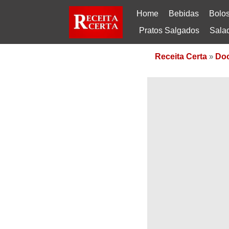
Home
Bebidas
Bolo
Pratos Salgados
Sala
Receita Certa
»
Do