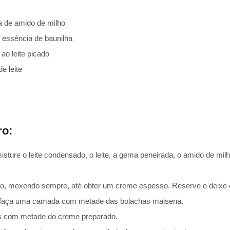
a de amido de milho
e essência de baunilha
ao leite picado
e leite
ro:
sture o leite condensado, o leite, a gema peneirada, o amido de mil
o, mexendo sempre, até obter um creme espesso. Reserve e deixe e
, faça uma camada com metade das bolachas maisena.
s com metade do creme preparado.