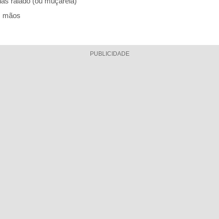
nas ralado (ou muçarela)
s mãos
PUBLICIDADE