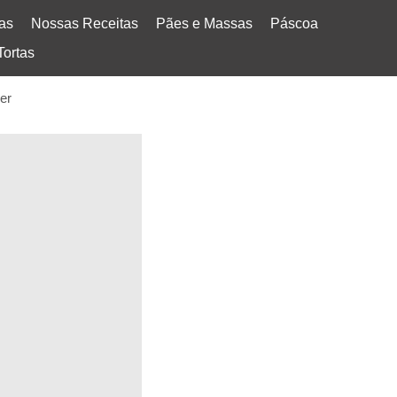
tas
Nossas Receitas
Pães e Massas
Páscoa
Tortas
er