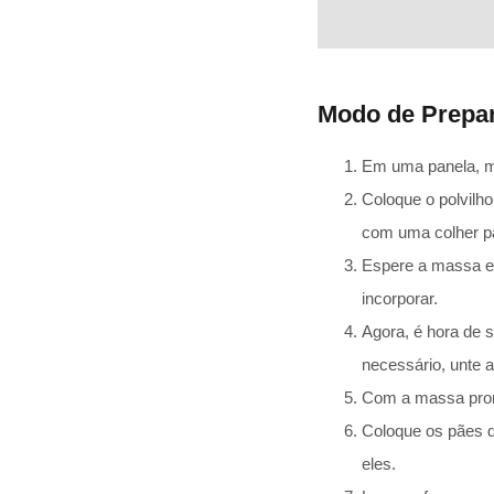
Modo de Prepa
Em uma panela, mis
Coloque o polvilh
com uma colher pa
Espere a massa es
incorporar.
Agora, é hora de 
necessário, unte a
Com a massa pron
Coloque os pães d
eles.