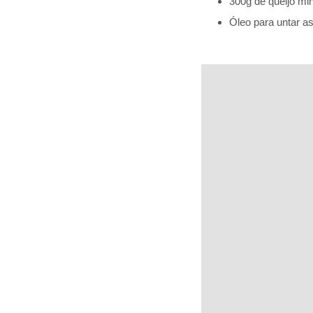
300g de queijo mi
Óleo para untar a