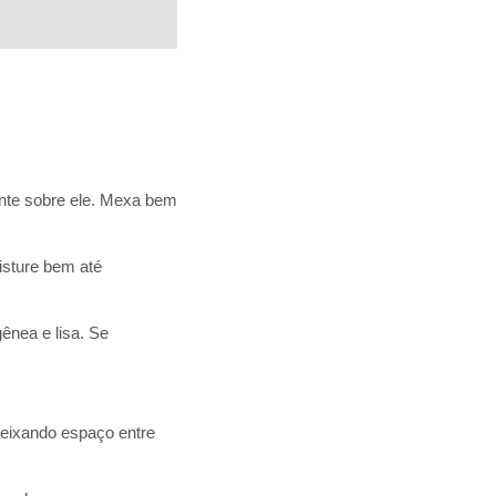
ente sobre ele. Mexa bem
isture bem até
nea e lisa. Se
deixando espaço entre