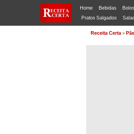
Home
Bebidas
Bolo
Pratos Salgados
Sala
Receita Certa
»
Pãe