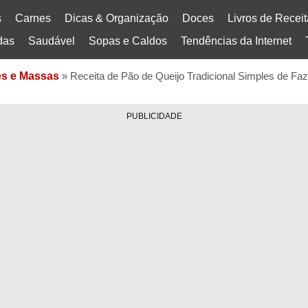
s
Carnes
Dicas & Organização
Doces
Livros de Recei
das
Saudável
Sopas e Caldos
Tendências da Internet
s e Massas
»
Receita de Pão de Queijo Tradicional Simples de Faz
PUBLICIDADE