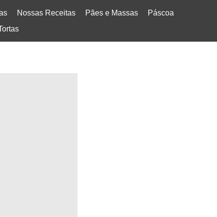
tas
Nossas Receitas
Pães e Massas
Páscoa
Tortas