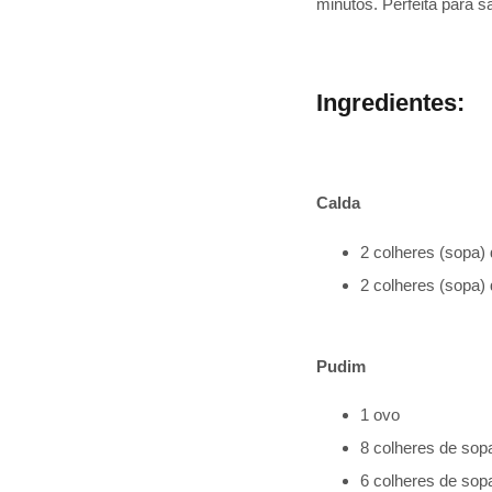
minutos. Perfeita para s
Ingredientes:
Calda
2 colheres (sopa)
2 colheres (sopa)
Pudim
1 ovo
8 colheres de sopa
6 colheres de sop