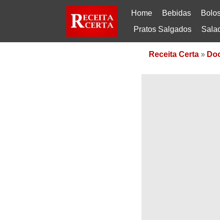
Home
Bebidas
Bolo
Pratos Salgados
Sala
Receita Certa
»
Do