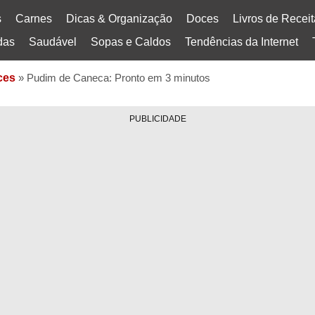
s
Carnes
Dicas & Organização
Doces
Livros de Recei
das
Saudável
Sopas e Caldos
Tendências da Internet
ces
»
Pudim de Caneca: Pronto em 3 minutos
PUBLICIDADE