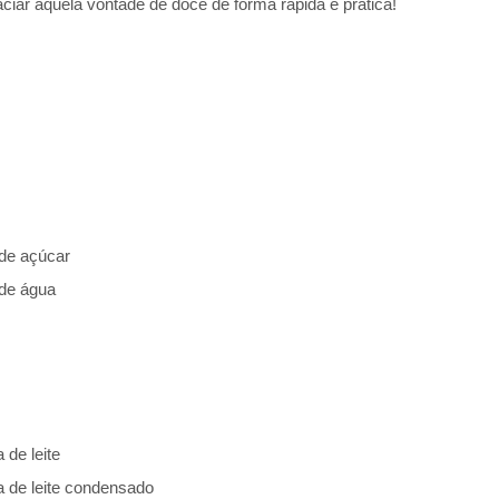
aciar aquela vontade de doce de forma rápida e prática!
 de açúcar
 de água
 de leite
a de leite condensado