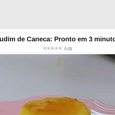
udim de Caneca: Pronto em 3 minut
0
(
0
)