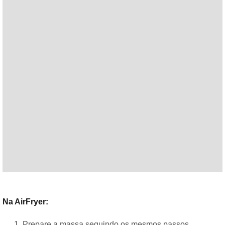
Na AirFryer:
Prepare a massa seguindo os mesmos passos