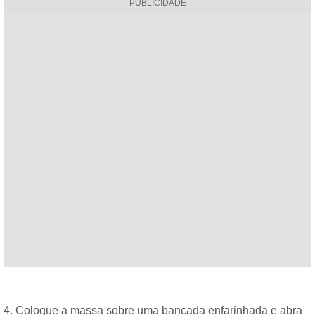
PUBLICIDADE
4. Coloque a massa sobre uma bancada enfarinhada e abra