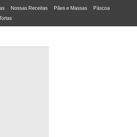
tas
Nossas Receitas
Pães e Massas
Páscoa
Tortas