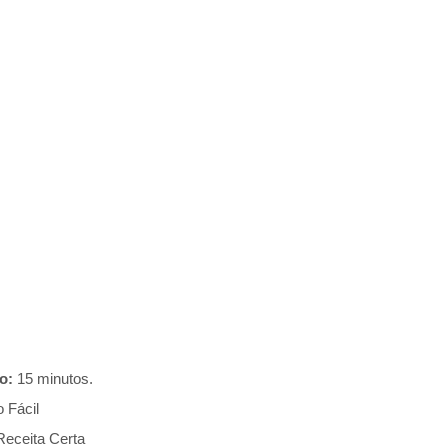
o:
15 minutos.
 Fácil
Receita Certa