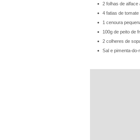
2 folhas de alfac
4 fatias de tomat
1 cenoura pequena
100g de peito de f
2 colheres de sopa
Sal e pimenta-do-r