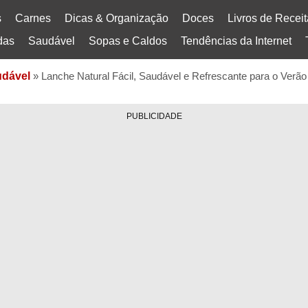
s
Carnes
Dicas & Organização
Doces
Livros de Recei
das
Saudável
Sopas e Caldos
Tendências da Internet
dável
»
Lanche Natural Fácil, Saudável e Refrescante para o Verão
PUBLICIDADE