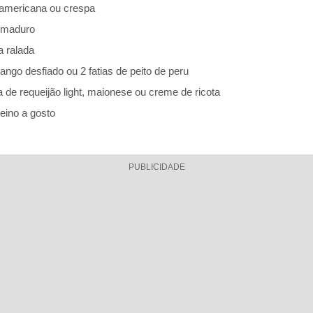
e americana ou crespa
e maduro
 ralada
rango desfiado ou 2 fatias de peito de peru
 de requeijão light, maionese ou creme de ricota
eino a gosto
PUBLICIDADE