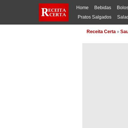
Home
Bebidas
Bolo
Pratos Salgados
Sala
Receita Certa
»
Sau