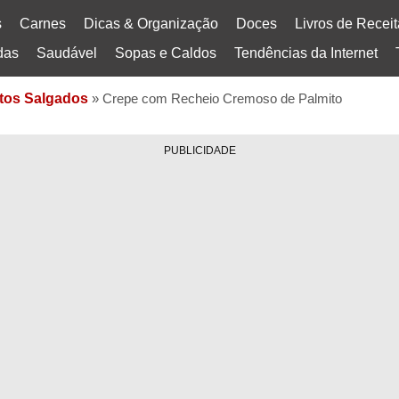
s
Carnes
Dicas & Organização
Doces
Livros de Recei
das
Saudável
Sopas e Caldos
Tendências da Internet
tos Salgados
»
Crepe com Recheio Cremoso de Palmito
PUBLICIDADE