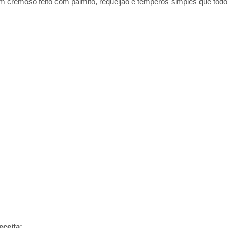
m cremoso feito com palmito, requeijão e temperos simples que to
eceita: