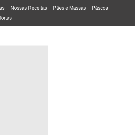
tas
Nossas Receitas
Pães e Massas
Páscoa
Tortas