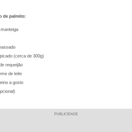
o de palmito:
e manteiga
amassado
 picado (cerca de 300g)
de requeijão
eme de leite
eino a gosto
pcional)
PUBLICIDADE