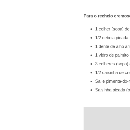
Para o recheio cremos
1 colher (sopa) d
1/2 cebola picada
1 dente de alho 
1 vidro de palmito
3 colheres (sopa) 
1/2 caixinha de cr
Sal e pimenta-do-r
Salsinha picada (o