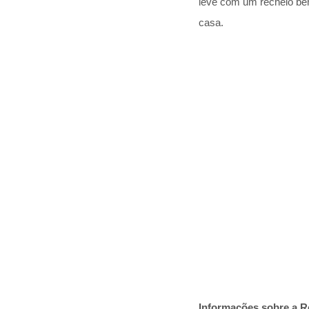
leve com um recheio be
casa.
Informações sobre a R