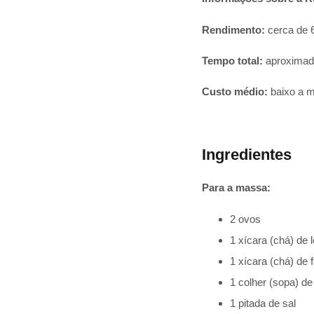
Rendimento:
cerca de 
Tempo total:
aproximad
Custo médio:
baixo a m
Ingredientes
Para a massa:
2 ovos
1 xícara (chá) de l
1 xícara (chá) de f
1 colher (sopa) de
1 pitada de sal