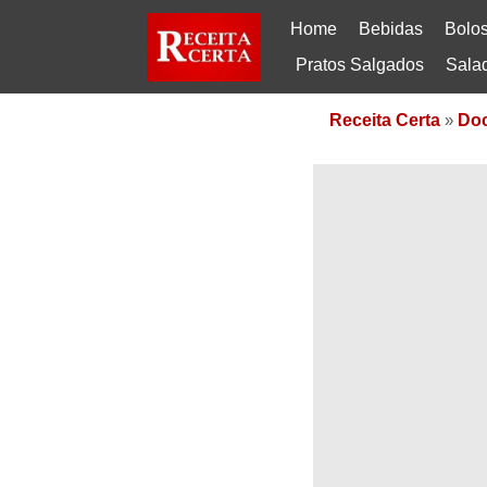
Home
Bebidas
Bolo
Pratos Salgados
Sala
Receita Certa
»
Do