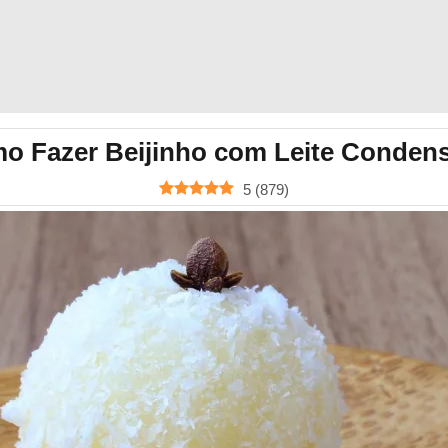
o Fazer Beijinho com Leite Conden
5
(
879
)