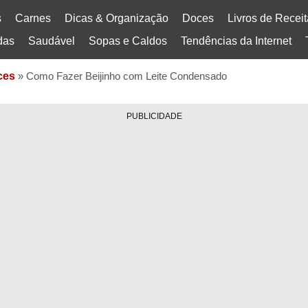
s
Carnes
Dicas & Organização
Doces
Livros de Recei
das
Saudável
Sopas e Caldos
Tendências da Internet
ces
»
Como Fazer Beijinho com Leite Condensado
PUBLICIDADE