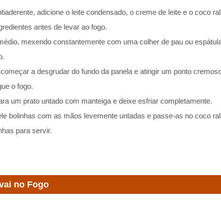
aderente, adicione o leite condensado, o creme de leite e o coco ra
redientes antes de levar ao fogo.
édio, mexendo constantemente com uma colher de pau ou espátula d
o.
começar a desgrudar do fundo da panela e atingir um ponto cremos
gue o fogo.
para um prato untado com manteiga e deixe esfriar completamente.
ele bolinhas com as mãos levemente untadas e passe-as no coco ral
has para servir.
vai no Fogo