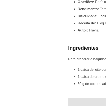
Ocasiões:
Perfeit
Rendimento:
Torn
Dificuldade:
Fácil
Receita de:
Blog 
Autor:
Flávia
Ingredientes
Para preparar o
beijinh
1 caixa de leite c
1 caixa de creme d
50 g de coco rala