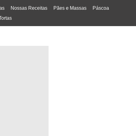
tas
Nossas Receitas
Pães e Massas
Páscoa
Tortas